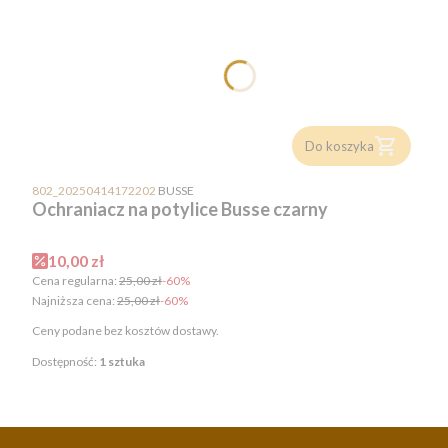
Do koszyka
PRODUCENT
802_20250414172202
BUSSE
Ochraniacz na potylice Busse czarny
Cena promocyjna
10,00 zł
Cena regularna:
25,00 zł
-60%
Najniższa cena:
25,00 zł
-60%
Ceny podane bez kosztów dostawy.
Dostępność:
1 sztuka