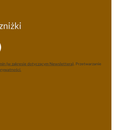
zniżki
min (w zakresie dotyczącym Newslettera)
. Przetwarzanie
prywatności.