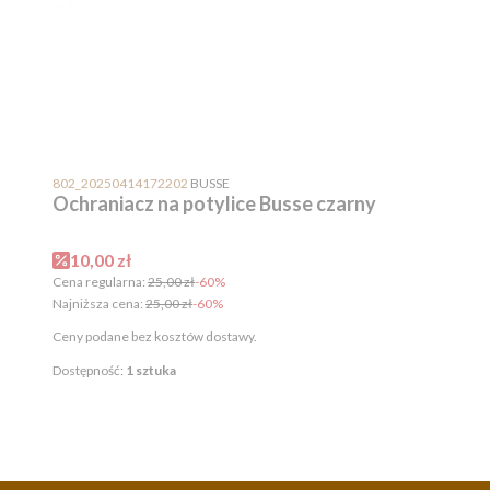
PRODUCENT
802_20250414172202
BUSSE
Ochraniacz na potylice Busse czarny
Cena promocyjna
10,00 zł
Cena regularna:
25,00 zł
-60%
Najniższa cena:
25,00 zł
-60%
Ceny podane bez kosztów dostawy.
Dostępność:
1 sztuka