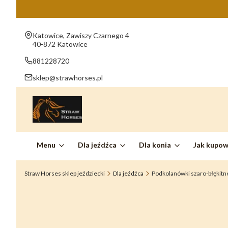
Adres:
Katowice, Zawiszy Czarnego 4
40-872 Katowice
881228720
sklep@strawhorses.pl
Menu
Dla jeźdźca
Dla konia
Jak kupo
Straw Horses sklep jeździecki
Dla jeźdźca
Podkolanówki szaro-błękit