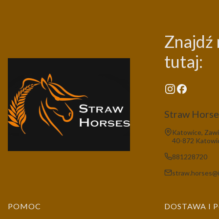
Znajdź 
tutaj:
Straw Horses
Adres:
Katowice, Zawi
40-872 Katowi
881228720
straw.horses@i
Linki w stopce
POMOC
DOSTAWA I 