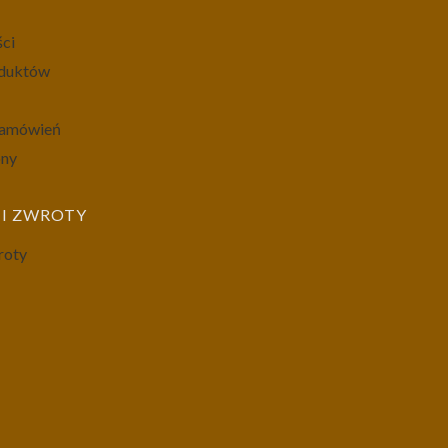
ści
oduktów
 zamówień
ony
I ZWROTY
roty