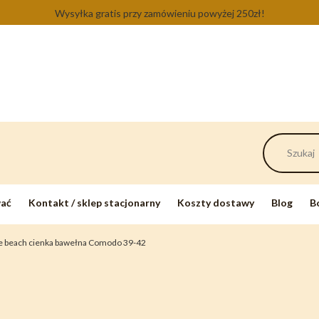
Wysyłka gratis przy zamówieniu powyżej 250zł!
wać
Kontakt / sklep stacjonarny
Koszty dostawy
Blog
B
ne beach cienka bawełna Comodo 39-42