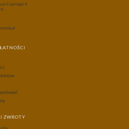
szy Czarnego 4
ce
nteria.pl
PŁATNOŚCI
ści
oduktów
 zamówień
ony
I ZWROTY
roty