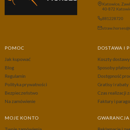
Adres:
Katowice, Zawi
40-872 Katowi
881228720
straw.horses@i
Linki w stopce
POMOC
DOSTAWA I 
Jak kupować
Koszty dostawy
Blog
Sposoby płatno
Regulamin
Dostępność pr
Polityka prywatności
Gratisy i rabaty
Bezpieczeństwo
Czas realizacji
Na zamówienie
Faktury i parag
MOJE KONTO
GWARANCJA 
Twoje zamówienia
Reklamacje i zw