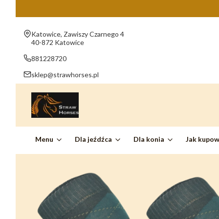
Adres:
Katowice, Zawiszy Czarnego 4
40-872 Katowice
881228720
sklep@strawhorses.pl
Menu
Dla jeźdźca
Dla konia
Jak kupo