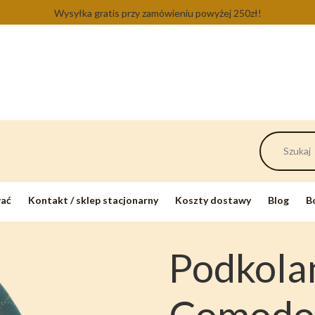
Wysyłka gratis przy zamówieniu powyżej 250zł!
wać
Kontakt / sklep stacjonarny
Koszty dostawy
Blog
B
Podkola
Comodo