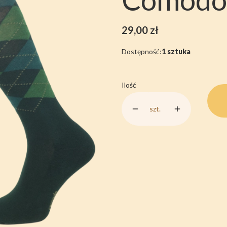
Cena
29,00 zł
Dostępność:
1 sztuka
Ilość
szt.