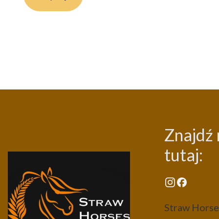
Znajdź 
tutaj:
Straw Horses