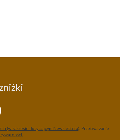
zniżki
min (w zakresie dotyczącym Newslettera)
. Przetwarzanie
prywatności.