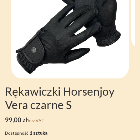
Rękawiczki Horsenjoy
Vera czarne S
Cena
99,00 zł
bez VAT
Dostępność:
1 sztuka