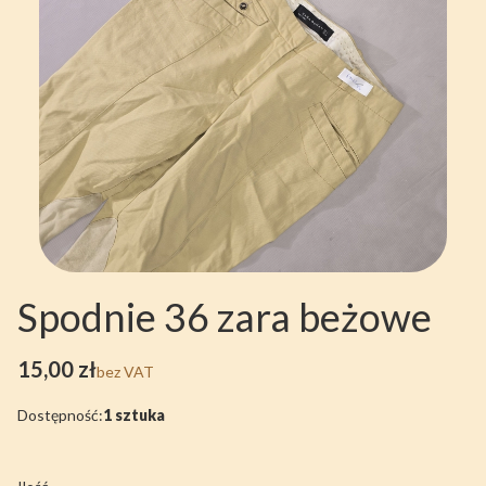
Spodnie 36 zara beżowe
Cena
15,00 zł
bez VAT
Dostępność:
1 sztuka