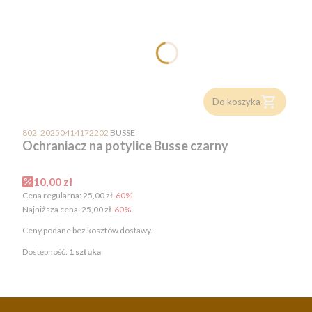
Do koszyka
PRODUCENT
802_20250414172202
BUSSE
Ochraniacz na potylice Busse czarny
Cena promocyjna
10,00 zł
Cena regularna:
25,00 zł
-60%
Najniższa cena:
25,00 zł
-60%
Ceny podane bez kosztów dostawy.
Dostępność:
1 sztuka