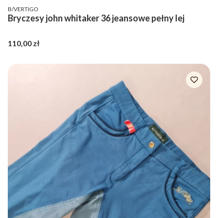
PRODUCENT
B/VERTIGO
Bryczesy john whitaker 36 jeansowe pełny lej
Cena
110,00 zł