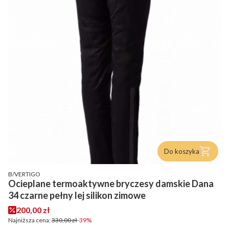
Do koszyka
PRODUCENT
B/VERTIGO
Ocieplane termoaktywne bryczesy damskie Dana
34 czarne pełny lej silikon zimowe
Cena promocyjna
200,00 zł
Najniższa cena:
330,00 zł
-39%