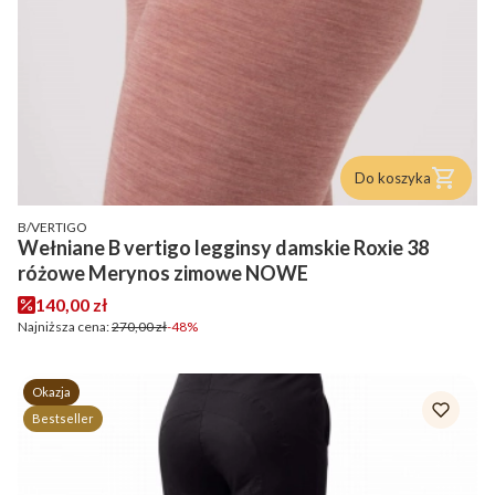
Do koszyka
PRODUCENT
B/VERTIGO
Wełniane B vertigo legginsy damskie Roxie 38
różowe Merynos zimowe NOWE
Cena promocyjna
140,00 zł
Najniższa cena:
270,00 zł
-48%
Okazja
Bestseller