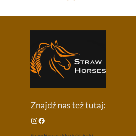
Znajdź nas też tutaj:
Straw Horses sklep jeździecki