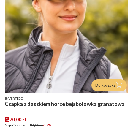
Do koszyka
PRODUCENT
B/VERTIGO
Czapka z daszkiem horze bejsbolówka granatowa
Cena promocyjna
70,00 zł
Najniższa cena:
84,00 zł
-17%