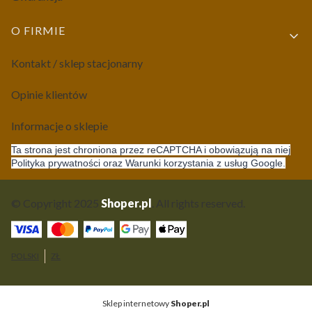
O FIRMIE
Kontakt / sklep stacjonarny
Opinie klientów
Informacje o sklepie
Ta strona jest chroniona przez reCAPTCHA i obowiązują na niej
Polityka prywatności oraz Warunki korzystania z usług Google.
© Copyright 2025
Shoper.pl
. All rights reserved.
POLSKI
ZŁ
Sklep internetowy
Shoper.pl