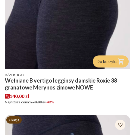
Do koszyka
PRODUCENT
B/VERTIGO
Wełniane B vertigo legginsy damskie Roxie 38
granatowe Merynos zimowe NOWE
Cena promocyjna
140,00 zł
Najniższa cena:
270,00 zł
-48%
Okazja