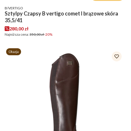
PRODUCENT
B/VERTIGO
Sztylpy Czapsy B vertigo comet l brązowe skóra
35,5/41
Cena promocyjna
280,00 zł
Najniższa cena:
350,00 zł
-20%
Okazja