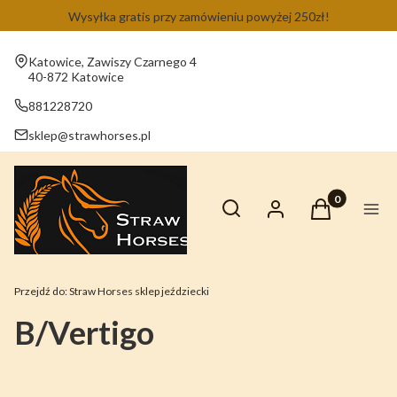
Wysyłka gratis przy zamówieniu powyżej 250zł!
Adres:
Katowice, Zawiszy Czarnego 4
40-872 Katowice
881228720
sklep@strawhorses.pl
Otwórz wyszukiwarkę
Produkty w ko
Szukaj
Zaloguj się
Koszyk
Men
Przejdź do:
Straw Horses sklep jeździecki
B/Vertigo