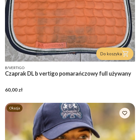
Do koszyka
PRODUCENT
B/VERTIGO
Czaprak DL b vertigo pomarańczowy full używany
Cena
60,00 zł
Okazja