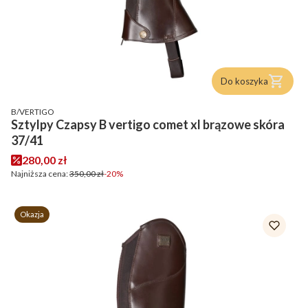
Do koszyka
PRODUCENT
B/VERTIGO
Sztylpy Czapsy B vertigo comet xl brązowe skóra
37/41
Cena promocyjna
280,00 zł
Najniższa cena:
350,00 zł
-20%
Okazja