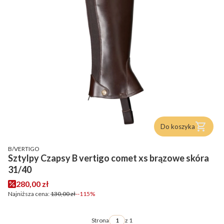
Do koszyka
PRODUCENT
B/VERTIGO
Sztylpy Czapsy B vertigo comet xs brązowe skóra
31/40
Cena promocyjna
280,00 zł
Najniższa cena:
130,00 zł
--115%
Strona
z 1