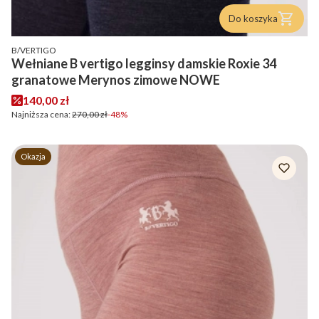
Do koszyka
PRODUCENT
B/VERTIGO
Wełniane B vertigo legginsy damskie Roxie 34
granatowe Merynos zimowe NOWE
Cena promocyjna
140,00 zł
Najniższa cena:
270,00 zł
-48%
Okazja