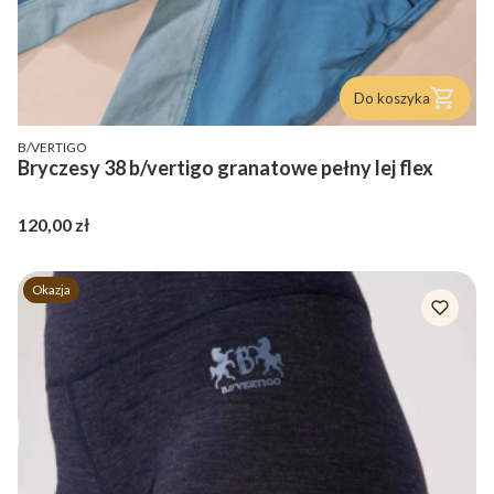
Do koszyka
PRODUCENT
B/VERTIGO
Bryczesy 38 b/vertigo granatowe pełny lej flex
Cena
120,00 zł
Okazja