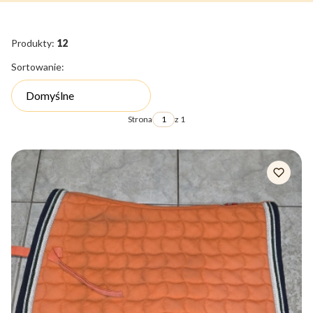
Produkty:
12
Lista produktów
Sortowanie:
Domyślne
Strona
z 1