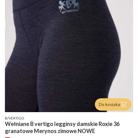
Do koszyka
PRODUCENT
B/VERTIGO
Wełniane B vertigo legginsy damskie Roxie 36
granatowe Merynos zimowe NOWE