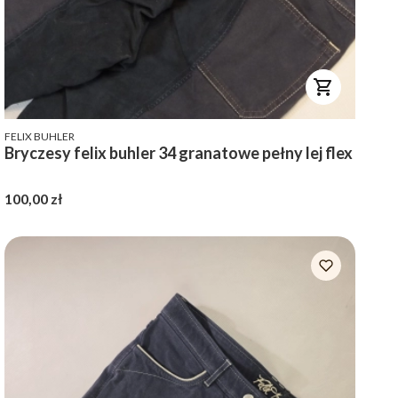
PRODUCENT
FELIX BUHLER
Bryczesy felix buhler 34 granatowe pełny lej flex
Cena
100,00 zł