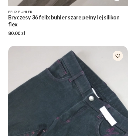
PRODUCENT
FELIX BUHLER
Bryczesy 36 felix buhler szare pełny lej silikon
flex
Cena
80,00 zł