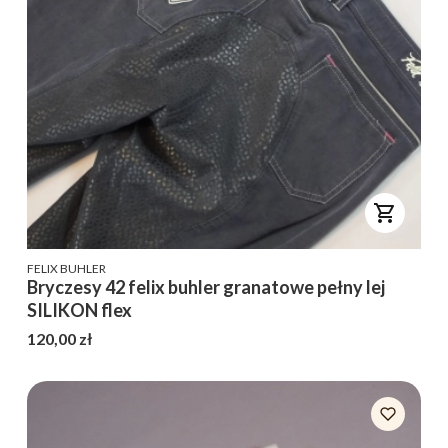
PRODUCENT
FELIX BUHLER
Bryczesy 42 felix buhler granatowe pełny lej
SILIKON flex
Cena
120,00 zł