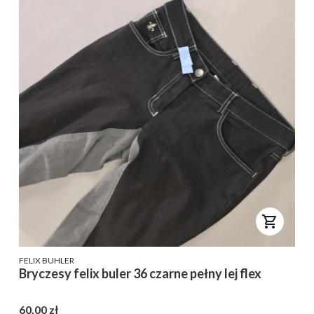
PRODUCENT
FELIX BUHLER
Bryczesy felix buler 36 czarne pełny lej flex
Cena
60,00 zł