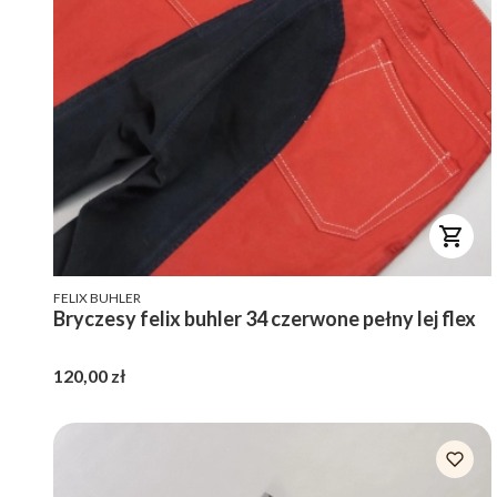
PRODUCENT
FELIX BUHLER
Bryczesy felix buhler 34 czerwone pełny lej flex
Cena
120,00 zł