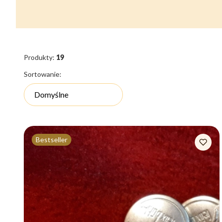
Produkty:
19
Lista produktów
Sortowanie:
Domyślne
Bestseller