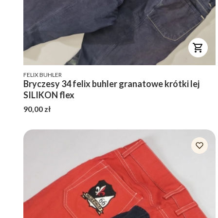
PRODUCENT
FELIX BUHLER
Bryczesy 34 felix buhler granatowe krótki lej
SILIKON flex
Cena
90,00 zł