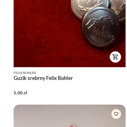
PRODUCENT
FELIX BUHLER
Guzik srebrny Felix Buhler
Cena
5,00 zł