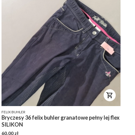
PRODUCENT
FELIX BUHLER
Bryczesy 36 felix buhler granatowe pełny lej flex
SILIKON
Cena
60,00 zł