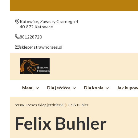
Adres:
Katowice, Zawiszy Czarnego 4
40-872 Katowice
881228720
sklep@strawhorses.pl
Menu
Dla jeźdźca
Dla konia
Jak kupo
Straw Horses sklep jeździecki
Felix Buhler
Felix Buhler