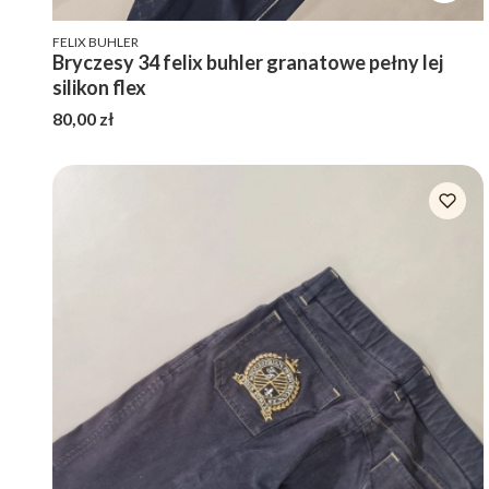
PRODUCENT
FELIX BUHLER
Bryczesy 34 felix buhler granatowe pełny lej
silikon flex
Cena
80,00 zł