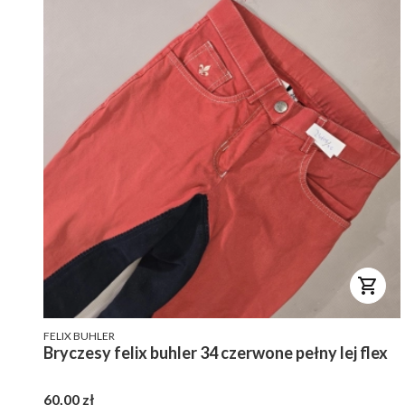
PRODUCENT
FELIX BUHLER
Bryczesy felix buhler 34 czerwone pełny lej flex
Cena
60,00 zł