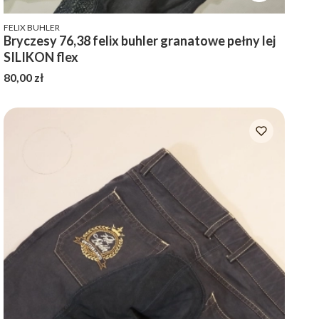
PRODUCENT
FELIX BUHLER
Bryczesy 76,38 felix buhler granatowe pełny lej
SILIKON flex
Cena
80,00 zł