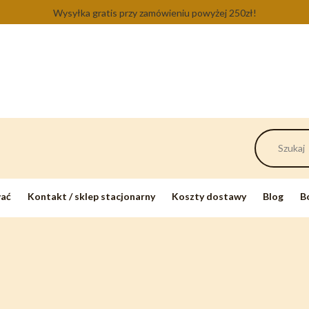
Wysyłka gratis przy zamówieniu powyżej 250zł!
wać
Kontakt / sklep stacjonarny
Koszty dostawy
Blog
B