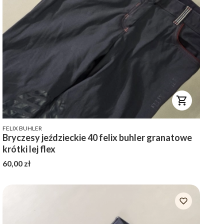
PRODUCENT
FELIX BUHLER
Bryczesy jeździeckie 40 felix buhler granatowe
krótki lej flex
Cena
60,00 zł