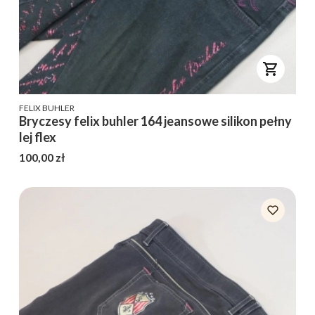
PRODUCENT
FELIX BUHLER
Bryczesy felix buhler 164 jeansowe silikon pełny
lej flex
Cena
100,00 zł