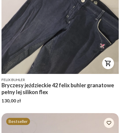
PRODUCENT
FELIX BUHLER
Bryczesy jeździeckie 42 felix buhler granatowe
pełny lej silikon flex
Cena
130,00 zł
Bestseller