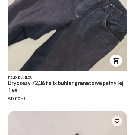
PRODUCENT
FELIX BUHLER
Bryczesy 72,36 felix buhler granatowe pełny lej
flex
Cena
50,00 zł